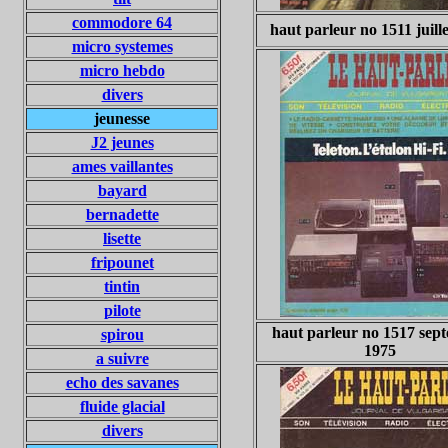
commodore 64
haut parleur no 1511 juill
micro systemes
micro hebdo
divers
jeunesse
J2 jeunes
ames vaillantes
bayard
bernadette
lisette
fripounet
tintin
pilote
haut parleur no 1517 sep
spirou
1975
a suivre
echo des savanes
fluide glacial
divers