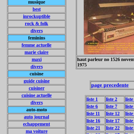
musique
best
inrockuptible
rock & folk
divers
feminins
femme actuelle
marie claire
maxi
haut parleur no 1526 nove
1975
divers
cuisine
guide cuisine
page precedente
cuisiner
cuisine actuelle
liste 1
liste 2
liste
divers
liste 6
liste 7
liste
auto-moto
liste 11
liste 12
liste
auto journal
liste 16
liste 17
liste
echappement
liste 21
liste 22
liste
ma voiture