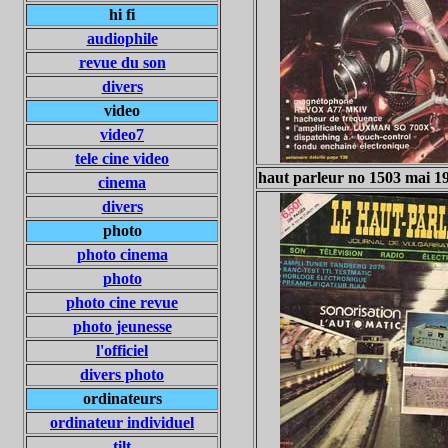
hi fi
audiophile
revue du son
divers
video
video7
tele cine video
haut parleur no 1503 mai 1
cinema
divers
photo
photo cinema
photo
photo cine revue
photo jeunesse
l'officiel
divers photo
ordinateurs
ordinateur individuel
tilt