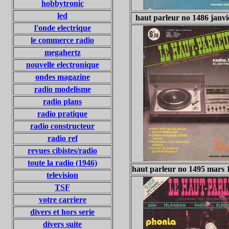
hobbytronic
led
haut parleur no 1486 janvi
l'onde electrique
le commerce radio
megahertz
nouvelle electronique
ondes magazine
radio modelisme
radio plans
radio pratique
radio constructeur
radio ref
revues cibistes/radio
toute la radio (1946)
haut parleur no 1495 mars 
television
TSF
votre carriere
divers et hors serie
divers suite