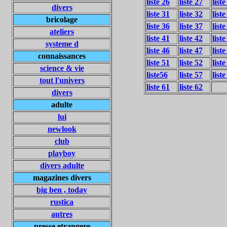
liste 26
liste 27
liste
divers
liste 31
liste 32
liste
bricolage
liste 36
liste 37
liste
ateliers
liste 41
liste 42
liste
systeme d
liste 46
liste 47
liste
connaissances
liste 51
liste 52
liste
science & vie
liste56
liste 57
liste
tout l'univers
liste 61
liste 62
divers
adulte
lui
newlook
club
playboy
divers adulte
magazines divers
big ben , today
rustica
autres
presse etrangere