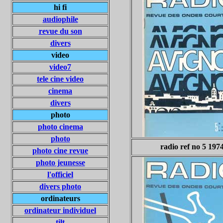
hi fi
audiophile
revue du son
divers
video
video7
tele cine video
cinema
divers
photo
photo cinema
photo
radio ref no 5 197
photo cine revue
photo jeunesse
l'officiel
divers photo
ordinateurs
ordinateur individuel
tilt