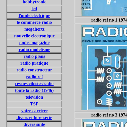
hobbytronic
led
l'onde electrique
radio ref no 1 197
le commerce radio
megahertz
nouvelle electronique
ondes magazine
radio modelisme
radio plans
radio pratique
radio constructeur
radio ref
revues cibistes/radio
toute la radio (1946)
television
TSF
votre carriere
radio ref no 3 197
divers et hors serie
divers suite