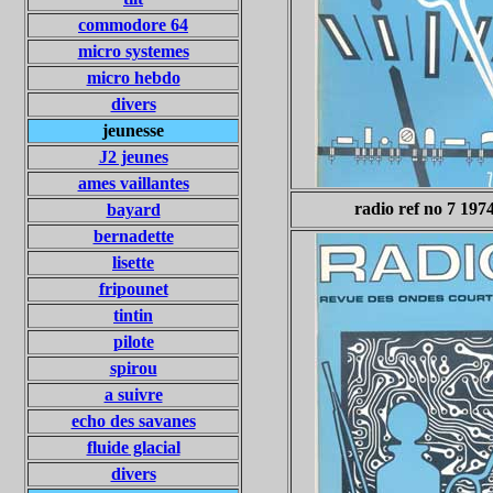
commodore 64
micro systemes
micro hebdo
divers
jeunesse
J2 jeunes
ames vaillantes
radio ref no 7 197
bayard
bernadette
lisette
fripounet
tintin
pilote
spirou
a suivre
echo des savanes
fluide glacial
divers