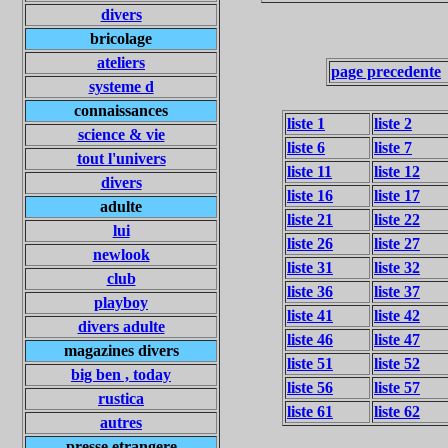
divers
bricolage
ateliers
page precedente
systeme d
connaissances
liste 1
liste 2
science & vie
liste 6
liste 7
tout l'univers
liste 11
liste 12
divers
liste 16
liste 17
adulte
liste 21
liste 22
lui
liste 26
liste 27
newlook
liste 31
liste 32
club
liste 36
liste 37
playboy
liste 41
liste 42
divers adulte
liste 46
liste 47
magazines divers
liste 51
liste 52
big ben , today
liste 56
liste 57
rustica
liste 61
liste 62
autres
presse etrangere