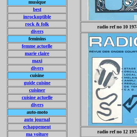
musique
best
inrockuptible
rock & folk
radio ref no 10 197
divers
feminins
femme actuelle
marie claire
maxi
divers
cuisine
guide cuisine
cuisiner
cuisine actuelle
divers
auto-moto
auto journal
echappement
radio ref no 12 197
ma voiture