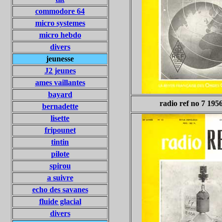
commodore 64
micro systemes
micro hebdo
divers
jeunesse
J2 jeunes
ames vaillantes
bayard
radio ref no 7 195
bernadette
lisette
fripounet
tintin
pilote
spirou
a suivre
echo des savanes
fluide glacial
divers