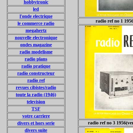
hobbytronic
led
l'onde electrique
radio ref no 1 195
le commerce radio
megahertz
nouvelle electronique
ondes magazine
radio modelisme
radio plans
radio pratique
radio constructeur
radio ref
revues cibistes/radio
toute la radio (1946)
television
TSF
votre carriere
radio ref no 3 1956(ve
divers et hors serie
divers suite