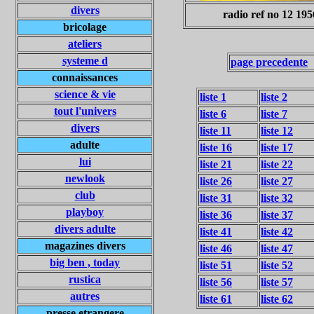
divers
radio ref no 12 195
bricolage
ateliers
systeme d
page precedente
connaissances
science & vie
liste 1
liste 2
tout l'univers
liste 6
liste 7
divers
liste 11
liste 12
adulte
liste 16
liste 17
lui
liste 21
liste 22
newlook
liste 26
liste 27
club
liste 31
liste 32
playboy
liste 36
liste 37
divers adulte
liste 41
liste 42
magazines divers
liste 46
liste 47
big ben , today
liste 51
liste 52
rustica
liste 56
liste 57
autres
liste 61
liste 62
presse etrangere