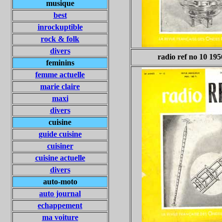
musique
best
inrockuptible
rock & folk
divers
radio ref no 10 195
feminins
femme actuelle
marie claire
maxi
divers
cuisine
guide cuisine
cuisiner
cuisine actuelle
divers
auto-moto
auto journal
echappement
ma voiture