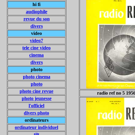
hi fi
audiophile
revue du son
divers
video
video7
tele cine video
cinema
divers
photo
photo cinema
photo
photo cine revue
radio ref no 5 195
photo jeunesse
l'officiel
divers photo
ordinateurs
ordinateur individuel
tilt