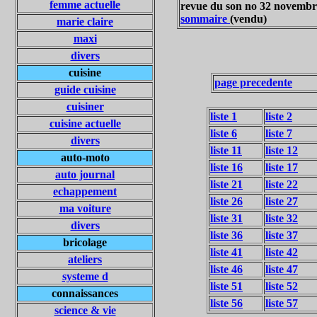
femme actuelle
revue du son no 32 novembr
sommaire
(vendu)
marie claire
maxi
divers
cuisine
page precedente
guide cuisine
cuisiner
liste 1
liste 2
cuisine actuelle
liste 6
liste 7
divers
liste 11
liste 12
auto-moto
liste 16
liste 17
auto journal
liste 21
liste 22
echappement
liste 26
liste 27
ma voiture
liste 31
liste 32
divers
liste 36
liste 37
bricolage
liste 41
liste 42
ateliers
liste 46
liste 47
systeme d
liste 51
liste 52
connaissances
liste 56
liste 57
science & vie