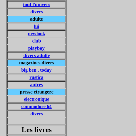
tout l'univers
divers
adulte
lui
newlook
club
playboy
divers adulte
magazines divers
big ben , today
rustica
autres
presse etrangere
electronique
commodore 64
divers
Les livres