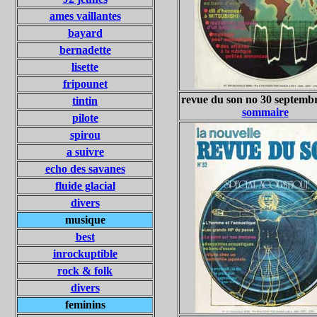
ames vaillantes
bayard
bernadette
lisette
fripounet
revue du son no 30 septemb
tintin
sommaire
pilote
spirou
a suivre
echo des savanes
fluide glacial
divers
musique
best
inrockuptible
rock & folk
divers
feminins