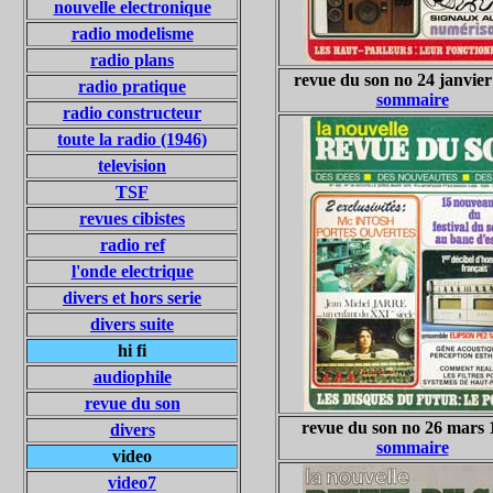
nouvelle electronique
radio modelisme
radio plans
revue du son no 24 janvier
radio pratique
sommaire
radio constructeur
toute la radio (1946)
television
TSF
revues cibistes
radio ref
l'onde electrique
divers et hors serie
divers suite
hi fi
audiophile
revue du son
revue du son no 26 mars 
divers
sommaire
video
video7