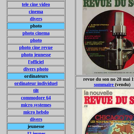
tele cine video
cinema
divers
photo
photo cinema
photo
photo cine revue
photo jeunesse
l'officiel
divers photo
ordinateurs
revue du son no 28 mai 
ordinateur individuel
sommaire
(vendu)
tilt
commodore 64
micro systemes
micro hebdo
divers
jeunesse
J2 jeunes