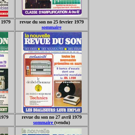
 1979
revue du son no 25 fevrier 1979
sommaire
1979
revue du son no 27 avril 1979
sommaire
(vendu)