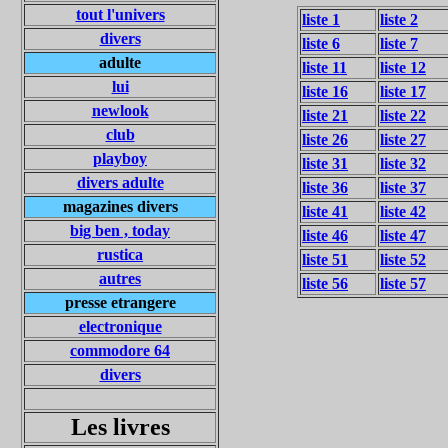
tout l'univers
liste 1
liste 2
divers
liste 6
liste 7
adulte
liste 11
liste 12
lui
liste 16
liste 17
newlook
liste 21
liste 22
club
liste 26
liste 27
playboy
liste 31
liste 32
divers adulte
liste 36
liste 37
magazines divers
liste 41
liste 42
big ben , today
liste 46
liste 47
rustica
liste 51
liste 52
autres
liste 56
liste 57
presse etrangere
electronique
commodore 64
divers
Les livres