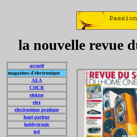
la nouvelle revue 
accueil
magazines d'electronique
AEA
CHCR
elektor
elex
electronique pratique
haut parleur
hobbytronic
led