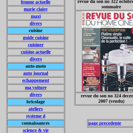
revue du son no 322 octobr
femme actuelle
sommaire
marie claire
maxi
divers
cuisine
guide cuisine
cuisiner
cuisine actuelle
divers
auto-moto
auto journal
echappement
ma voiture
divers
revue du son no 324 dec
2007 (vendu)
bricolage
ateliers
systeme d
connaissances
page precedente
science & vie