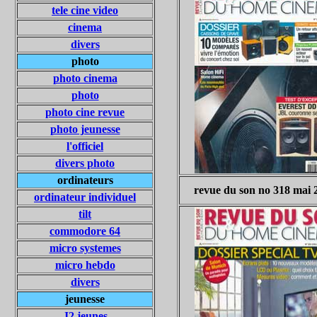
tele cine video
cinema
divers
photo
photo cinema
photo
photo cine revue
photo jeunesse
l'officiel
divers photo
ordinateurs
revue du son no 318 mai 
ordinateur individuel
tilt
commodore 64
micro systemes
micro hebdo
divers
jeunesse
J2 jeunes