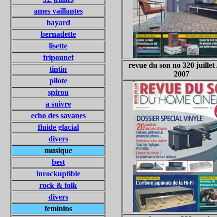
ames vaillantes
bayard
bernadette
lisette
fripounet
revue du son no 320 juillet 
tintin
2007
pilote
spirou
a suivre
echo des savanes
fluide glacial
divers
musique
best
inrockuptible
rock & folk
divers
feminins