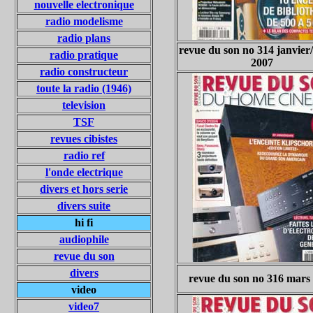
nouvelle electronique
radio modelisme
radio plans
revue du son no 314 janvier/
radio pratique
2007
radio constructeur
toute la radio (1946)
television
TSF
revues cibistes
radio ref
l'onde electrique
divers et hors serie
divers suite
hi fi
audiophile
revue du son
divers
revue du son no 316 mars
video
video7