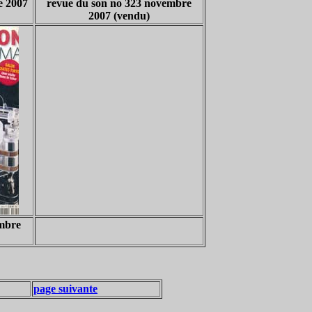
e 2007
revue du son no 323 novembre
2007 (vendu)
embre
page suivante