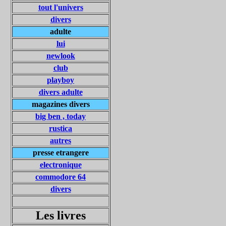
tout l'univers
divers
adulte
lui
newlook
club
playboy
divers adulte
magazines divers
big ben , today
rustica
autres
presse etrangere
electronique
commodore 64
divers
Les livres