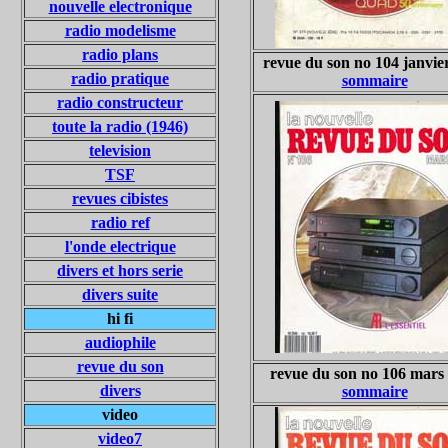
nouvelle electronique
radio modelisme
radio plans
revue du son no 104 janvie
radio pratique
sommaire
radio constructeur
toute la radio (1946)
television
TSF
revues cibistes
radio ref
l'onde electrique
divers et hors serie
divers suite
hi fi
audiophile
revue du son
revue du son no 106 mars
divers
sommaire
video
video7