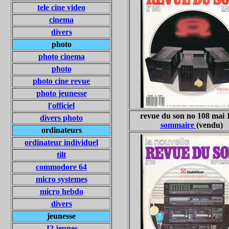
tele cine video
cinema
divers
photo
photo cinema
photo
photo cine revue
photo jeunesse
l'officiel
revue du son no 108 mai 
divers photo
sommaire
(vendu)
ordinateurs
ordinateur individuel
tilt
commodore 64
micro systemes
micro hebdo
divers
jeunesse
J2 jeunes