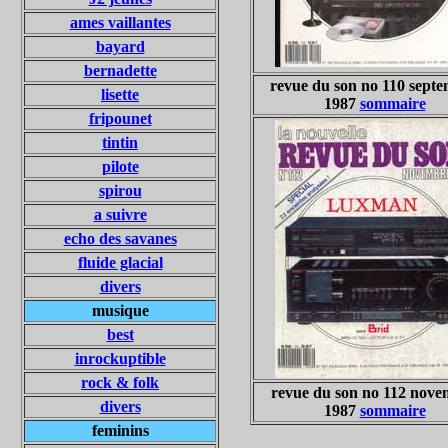
ames vaillantes
bayard
bernadette
revue du son no 110 sept
lisette
1987
sommaire
fripounet
tintin
pilote
spirou
a suivre
echo des savanes
fluide glacial
divers
musique
best
inrockuptible
rock & folk
revue du son no 112 nov
divers
1987
sommaire
feminins