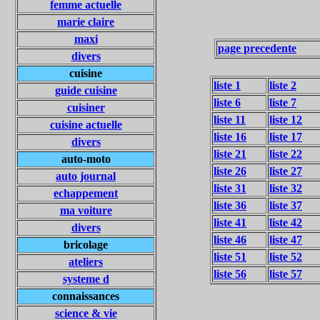
femme actuelle
marie claire
maxi
page precedente
divers
cuisine
liste 1
liste 2
guide cuisine
liste 6
liste 7
cuisiner
liste 11
liste 12
cuisine actuelle
liste 16
liste 17
divers
liste 21
liste 22
auto-moto
liste 26
liste 27
auto journal
liste 31
liste 32
echappement
liste 36
liste 37
ma voiture
liste 41
liste 42
divers
liste 46
liste 47
bricolage
liste 51
liste 52
ateliers
liste 56
liste 57
systeme d
connaissances
science & vie