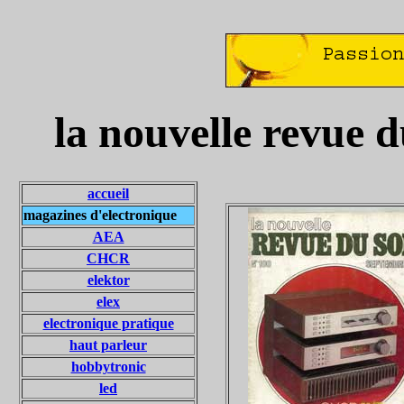
la nouvelle revue 
accueil
magazines d'electronique
AEA
CHCR
elektor
elex
electronique pratique
haut parleur
hobbytronic
led